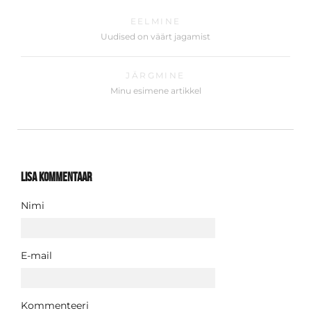
EELMINE
Uudised on väärt jagamist
JÄRGMINE
Minu esimene artikkel
Lisa kommentaar
Nimi
E-mail
Kommenteeri