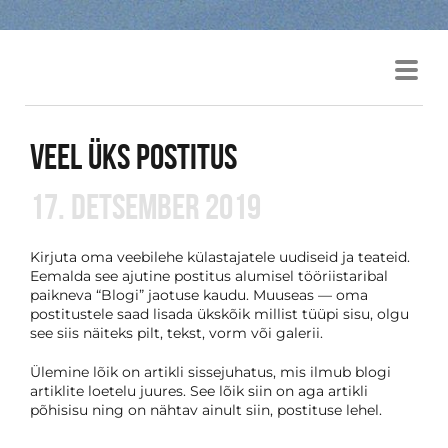
ALEN VEZIKO
VEEL ÜKS POSTITUS
17. DETSEMBER 2019
Kirjuta oma veebilehe külastajatele uudiseid ja teateid.
Eemalda see ajutine postitus alumisel tööriistaribal
paikneva “Blogi” jaotuse kaudu. Muuseas — oma
postitustele saad lisada ükskõik millist tüüpi sisu, olgu
see siis näiteks pilt, tekst, vorm või galerii.
Ülemine lõik on artikli sissejuhatus, mis ilmub blogi
artiklite loetelu juures. See lõik siin on aga artikli
põhisisu ning on nähtav ainult siin, postituse lehel.