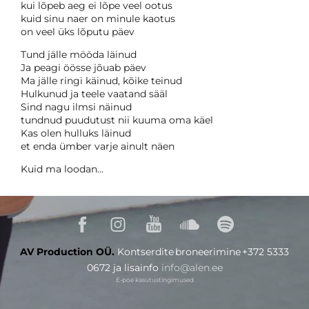
kui lõpeb aeg ei lõpe veel ootus
kuid sinu naer on minule kaotus
on veel üks lõputu päev
Tund jälle mööda läinud
Ja peagi öösse jõuab päev
Ma jälle ringi käinud, kõike teinud
Hulkunud ja teele vaatand sääl
Sind nagu ilmsi näinud
tundnud puudutust nii kuuma oma käel
Kas olen hulluks läinud
et enda ümber varje ainult näen
Kuid ma loodan…
AV Production OÜ.
Kontserdite
broneerimine
+372 5333
0672 ja lisainfo
info@alen.ee
E-poe kasutustingimused