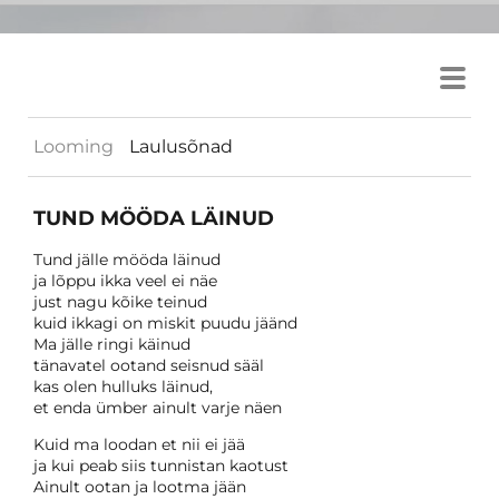
ALEN VEZIKO
Looming
Laulusõnad
TUND MÖÖDA LÄINUD
Tund jälle mööda läinud
ja lõppu ikka veel ei näe
just nagu kõike teinud
kuid ikkagi on miskit puudu jäänd
Ma jälle ringi käinud
tänavatel ootand seisnud sääl
kas olen hulluks läinud,
et enda ümber ainult varje näen
Kuid ma loodan et nii ei jää
ja kui peab siis tunnistan kaotust
Ainult ootan ja lootma jään