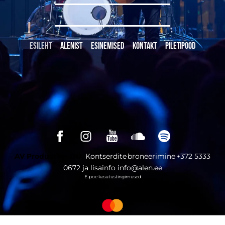
ESILEHT
ALENIST
ESINEMISED
KONTAKT
PILETIPOOD
AV Production OÜ.
Kontserdite
broneerimine
+372 5333
0672 ja lisainfo
info@alen.ee
E-poe kasutustingimused